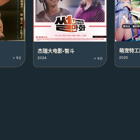
萌宠特工
杰瑞大电影·智斗
2025
2024
⭐ 9.2
⭐ 9.0