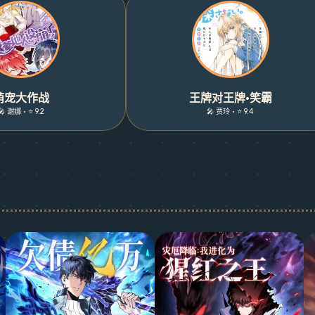
萌宠大作战
王牌对王牌·笑霸
🎤 谢娜 · ⭐ 9.2
🎤 贾玲 · ⭐ 9.4