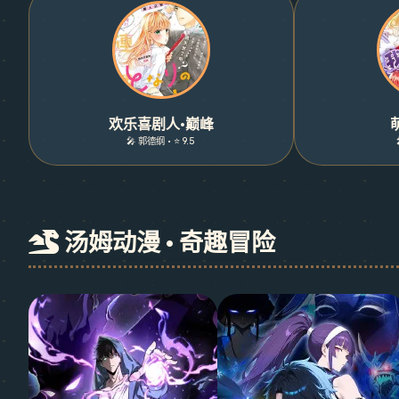
欢乐喜剧人·巅峰
🎤 郭德纲 · ⭐ 9.5
汤姆动漫 · 奇趣冒险