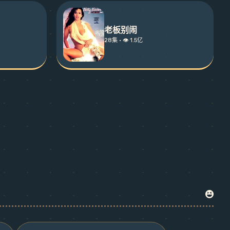
老板别闹
28集 · 👁️ 1.5亿